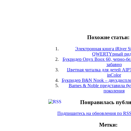
Похожие статьи:
Электронная книга iRiver S
QWERTYрный рид
Букридер Onyx Boox 60, черно-бе
забавно
Цветная читалка для детей AIP
inColor
Букридер B&N Nook – двухдиспл
Barnes & Noble представила б
поколения
Понравилась публ
Подпишитесь на обновления по RS
Метки: