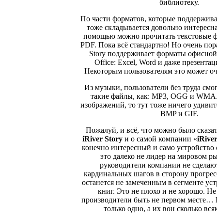
библиотеку.
По части форматов, которые поддерживае
тоже складывается довольно интересна
помощью можно прочитать текстовые ф
PDF. Пока всё стандартно! Но очень пора
Story поддерживает форматы офисно
Office: Excel, Word и даже презентац
Некоторым пользователям это может оч
Из музыки, пользователи без труда смо
такие файлы, как: MP3, OGG и WMA. 
изображений, то тут тоже ничего удивит
BMP и GIF.
Пожалуй, и всё, что можно было сказат
iRiver Story
и о самой компании «
iRive
конечно интересный и само устройство 
это далеко не лидер на мировом ры
руководители компании не сделаю
кардинальных шагов в сторону прогресс
останется не замеченным в сегменте уст
книг. Это не плохо и не хорошо. Не
производители быть не первом месте… 
только одно, а их вон сколько вся