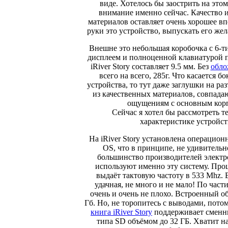
виде. Хотелось бы заострить на это
внимание именно сейчас. Качество 
материалов оставляет очень хорошее вп
руки это устройство, выпускать его жел
Внешне это небольшая коробочка с 6
дисплеем и полноценной клавиатурой 
iRiver Story составляет 9.5 мм. Без
обло
всего на всего, 285г. Что касается б
устройства, то тут даже заглушки на р
из качественных материалов, совпада
ощущениям с основным кор
Сейчас я хотел бы рассмотреть т
характеристике устройст
На iRiver Story установлена операцион
OS, что в принципе, не удивительн
большинство производителей элект
используют именно эту систему. Про
выдаёт тактовую частоту в 533 Mhz. 
удачная, не много и не мало! По части
очень и очень не плохо. Встроенный об
Гб. Но, не торопитесь с выводами, пото
книга iRiver Story
поддерживает сменн
типа SD объёмом до 32 ГБ. Хватит 