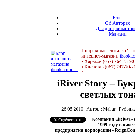
Блог
Об Авторах
Для дистрибьютор
Магазин
Понравилась читалка? По
интернет-магазин
ibooki.
•
Харьков (057) 764-73-90
•
Киевстар (067) 747-70-2
41-11
iRiver Story – Бу
светлых тон
26.05.2010 | Автор : Maljar | Рубрик
Компания «iRiver» 
1999 году в каче
предприятия корпорации «ReignCom