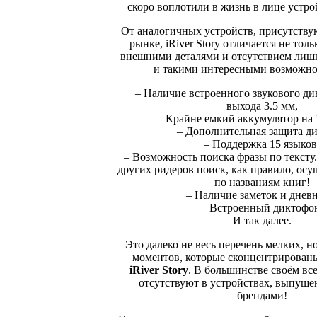
скоро воплотили в жизнь в лице устр
От аналогичных устройств, присутств
рынке, iRiver Story отличается не то
внешними деталями и отсутствием лишн
и такими интересными возможнос
– Наличие встроенного звукового ди
выхода 3.5 мм,
– Крайне емкий аккумулятор на
– Дополнительная защита ди
– Поддержка 15 языков
– Возможность поиска фразы по тексту.
других ридеров поиск, как правило, осу
по названиям книг!
– Наличие заметок и дневн
– Встроенный диктофо
И так далее.
Это далеко не весь перечень мелких, н
моментов, которые сконцентрированы
iRiver Story
. В большинстве своём все
отсутствуют в устройствах, выпущ
брендами!