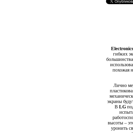
Electronic
гибких эк
большинства
использова
похожая н
Лично мен
пластиковая
механическ
экраны буду
В
LG
под
испыта
работоспо
высоты – эт
уронить св