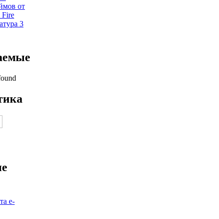
ймов от
 Fire
атура 3
аемые
found
тика
ие
та е-