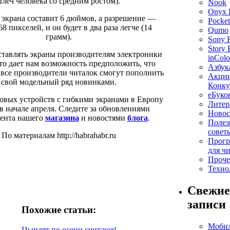
плеч человека со средним ростом).
Nook
Onyx 
 экрана составит 6 дюймов, а разрешение —
Pocke
68 пикселей, и он будет в два раза легче (14
Qumo
грамм).
Sony 
Story
ставлять экраны производителям электроники
inColo
то дает нам возможность предположить, что
Азбук
 все производители читалок смогут пополнить
Акции
свой модельный ряд новинками.
Конк
еБуко
товых устройств с гибкими экранами в Европу
Литер
 в начале апреля. Следите за обновлениями
Новос
мента нашего
магазина
и новостями
блога
.
Полез
совет
По материалам http://habrahabr.ru
Прог
для ч
Проче
Техно
Свежие
записи
Похожие статьи:
Моби
Цыплят по осени считают!