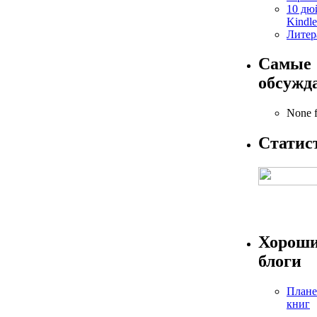
10 дю
Kindle
Литер
Самые
обсужд
None 
Статис
Хорош
блоги
Плане
книг