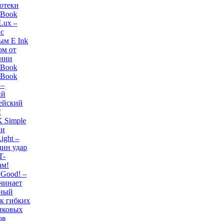
отеки
tBook
Lux –
 с
ым E Ink
ом от
нии
tBook
tBook
 –
ий
ейский
!
 Simple
 и
ight –
дин удар
T-
ам!
s Good! –
чинает
йный
к гибких
иковых
ов