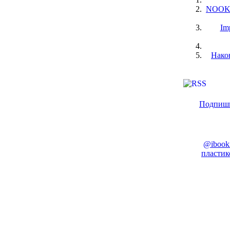
NOOK S
Im
Нако
Подпиши
@ibook
пластик