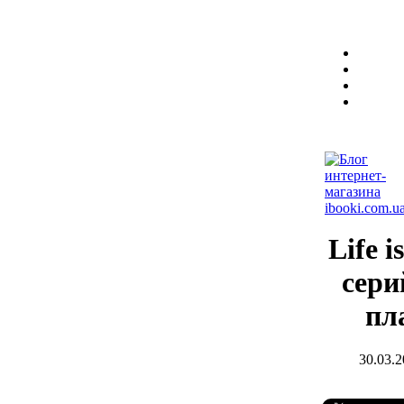
Life 
сери
пл
30.03.2