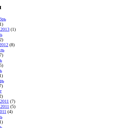
ы
брь
1)
2013
(1)
ь
2)
2012
(8)
ль
7)
ь
5)
ь
1)
рь
7)
т
2)
2011
(7)
2011
(5)
011
(4)
ь
1)
ь