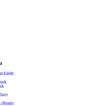
ы
n Kindle
Book
ok
 Story
 eReader