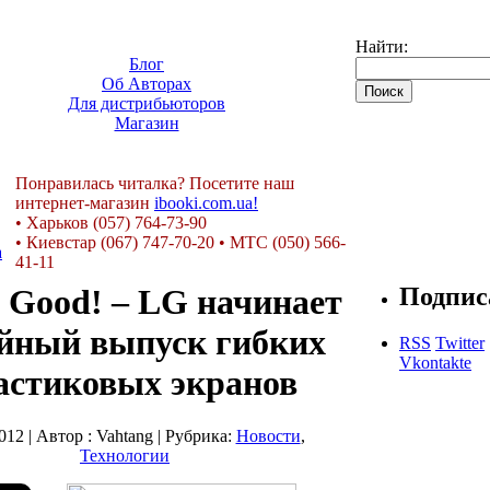
Найти:
Блог
Об Авторах
Для дистрибьюторов
Магазин
Понравилась читалка? Посетите наш
интернет-магазин
ibooki.com.ua!
•
Харьков (057) 764-73-90
•
Киевстар (067) 747-70-20
•
МТС (050) 566-
41-11
is Good! – LG начинает
Подпис
йный выпуск гибких
RSS
Twitter
Vkontakte
астиковых экранов
012 | Автор : Vahtang | Рубрика:
Новости
,
Технологии