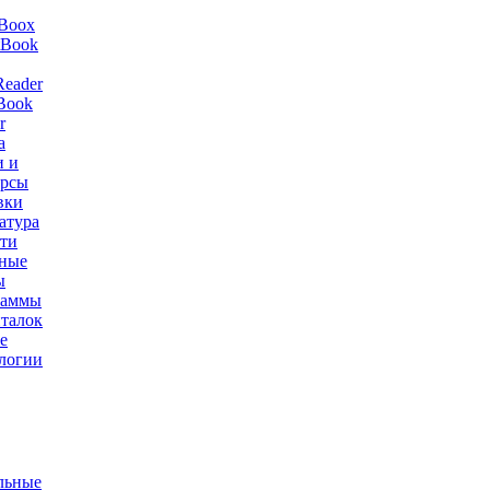
Boox
tBook
Reader
 Book
r
а
 и
урсы
вки
атура
ти
ные
ы
раммы
италок
е
логии
льные