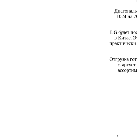
Диагональ
1024 на 7
LG
будет по
в Китае. Э
практически
Отгрузка го
стартует
ассорти