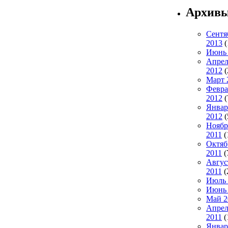
Архив
Сентя
2013
(
Июнь 
Апрел
2012
(
Март 
Февра
2012
(
Январ
2012
(
Ноябр
2011
(
Октяб
2011
(
Авгус
2011
(
Июль 
Июнь 
Май 2
Апрел
2011
(
Январ