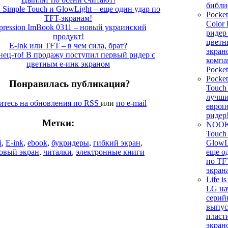
библи
imple Touch и GlowLight – еще один удар по
Pocke
TFT-экранам!
Color 
pression ImBook 0311 – новый украинский
ридер
продукт!
цветн
E-Ink или TFT – в чем сила, брат?
экран
нец-то! В продажу поступил первый ридер с
компа
цветным е-инк экраном
Pocke
Pocke
Понравилась публикация?
Touch
лучш
тесь на обновления по RSS
или
по e-mail
европ
ридер
Метки:
NOOK
Touch
GlowL
i
,
E-ink
,
ebook
,
букридеры
,
гибкий экран
,
еще о
овый экран
,
читалки
,
электронные книги
по TF
экран
Life i
LG на
сери
выпус
пласт
экран