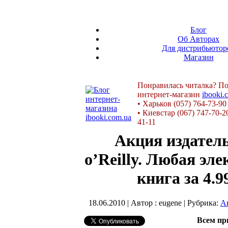
Блог
Об Авторах
Для дистрибьютор
Магазин
Понравилась читалка? По
интернет-магазин
ibooki.
•
Харьков (057) 764-73-90
•
Киевстар (067) 747-70-2
41-11
Акция издател
o’Reilly. Любая эл
книга за 4.9
18.06.2010 | Автор : eugene | Рубрика:
А
Всем пр