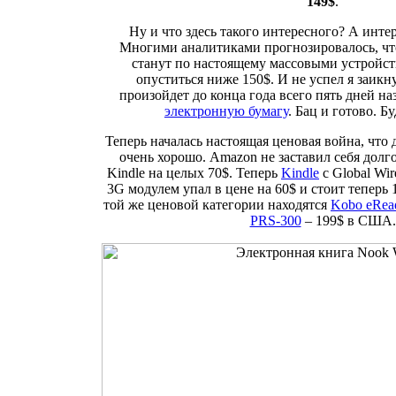
149$
.
Ну и что здесь такого интересного? А интер
Многими аналитиками прогнозировалось, чт
станут по настоящему массовыми устройств
опуститься ниже 150$. И не успел я заикну
произойдет до конца года всего пять дней наз
электронную бумагу
. Бац и готово. Бу
Теперь началась настоящая ценовая война, что 
очень хорошо. Amazon не заставил себя долг
Kindle на целых 70$. Теперь
Kindle
с Global Wir
3G модулем упал в цене на 60$ и стоит теперь
той же ценовой категории находятся
Kobo eRea
PRS-300
– 199$ в США.