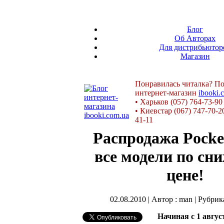
Блог
Об Авторах
Для дистрибьютор
Магазин
Понравилась читалка? По
интернет-магазин
ibooki.
•
Харьков (057) 764-73-90
•
Киевстар (067) 747-70-2
41-11
Распродажа Pocke
все модели по сн
цене!
02.08.2010 | Автор : man | Рубрик
Начиная с 1 авгу