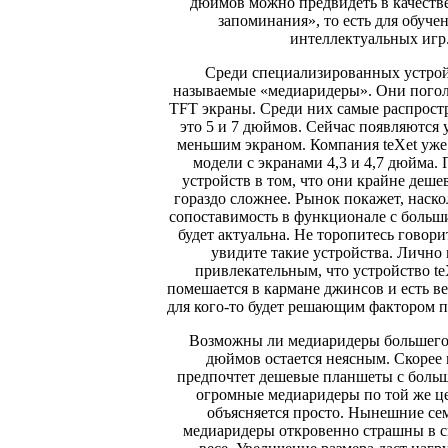
дюймов можно предвидеть в качестве
запоминания», то есть для обуче
интеллектуальных игр
Среди специализированных устройс
называемые «медиаридеры». Они пого
TFT экраны. Среди них самые распрост
это 5 и 7 дюймов. Сейчас появляются 
меньшим экраном. Компания teXet уже
модели с экранами 4,3 и 4,7 дюйма. 
устройств в том, что они крайне деше
гораздо сложнее. Рынок покажет, наско
сопоставимость в функционале с больш
будет актуальна. Не торопитесь говори
увидите такие устройства. Лично 
привлекательным, что устройство t
помешается в кармане джинсов и есть ве
для кого-то будет решающим фактором п
Возможны ли медиаридеры большего 
дюймов остается неясным. Скорее 
предпочтет дешевые планшеты с больш
огромные медиаридеры по той же ц
объясняется просто. Нынешние с
медиаридеры откровенно страшны в с