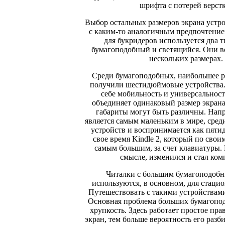
шрифта с потерей верстк
Выбор остальных размеров экрана устро
с каким-то аналогичным предпочтение
для букридеров используется два т
бумагоподобный и светящийся. Они в
нескольких размерах.
Среди бумагоподобных, наибольшее р
получили шестидюймовые устройства.
себе мобильность и универсальност
объединяет одинаковый размер экрана
габариты могут быть различны. Нап
является самым маленьким в мире, сре
устройств и воспринимается как пяти
свое время Kindle 2, который по свои
самым большим, за счет клавиатуры. K
смысле, изменился и стал ком
Читалки с большим бумагоподоб
используются, в основном, для стацио
Путешествовать с такими устройствами
Основная проблема больших бумагопо
хрупкость. Здесь работает простое пра
экран, тем больше вероятность его разб