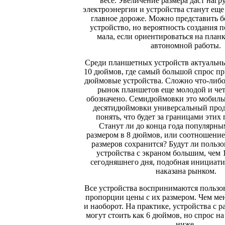
весе. Увеличение размера даст нагр
электроэнергии и устройства станут еще
главное дороже. Можно представить б
устройство, но вероятность создания 
мала, если ориентироваться на планк
автономной работы.
Среди планшетных устройств актуальны
10 дюймов, где самый большой спрос при
дюймовые устройства. Сложно что-либо 
рынок планшетов еще молодой и чет
обозначено. Семидюймовки это мобильн
десятидюймовки универсальный прод
понять, что будет за границами этих
Станут ли до конца года популярны
размером в 8 дюймов, или соотношени
размеров сохранится? Будут ли пользо
устройства с экраном большим, чем
сегодняшнего дня, подобная инициати
наказана рынком.
Все устройства воспринимаются пользо
пропорции цены с их размером. Чем ме
и наоборот. На практике, устройства с 
могут стоить как 6 дюймов, но спрос н
ниже.