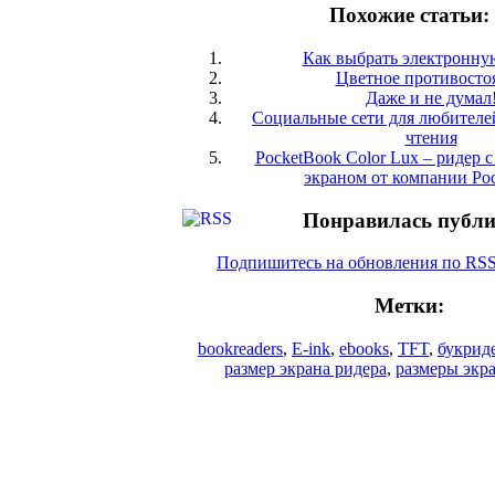
Похожие статьи:
Как выбрать электронну
Цветное противосто
Даже и не думал
Социальные сети для любителе
чтения
PocketBook Color Lux – ридер 
экраном от компании Po
Понравилась публ
Подпишитесь на обновления по RS
Метки:
bookreaders
,
E-ink
,
ebooks
,
TFT
,
букрид
размер экрана ридера
,
размеры экр