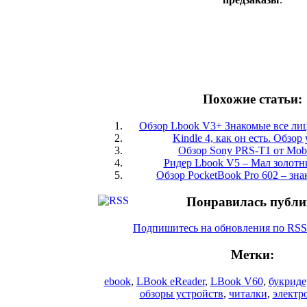
Похожие статьи:
Обзор Lbook V3+ Знакомые все лиц
Kindle 4, как он есть. Обзор
Обзор Sony PRS-T1 от Mob
Ридер Lbook V5 – Мал золотни
Обзор PocketBook Pro 602 – зн
Понравилась публи
Подпишитесь на обновления по RS
Метки:
ebook
,
LBook eReader
,
LBook V60
,
букрид
обзоры устройств
,
читалки
,
электр