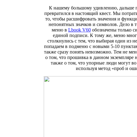
К нашему большому удивлению, дальше 
превратился в настоящий квест. Мы потрат
то, чтобы расшифровать значения и функц
непонятных значков и символов. Дело в т
меню в
Lbook V60
обозначены только с
единой подписи. К тому же, меню мно
столкнулись с тем, что выбирая один из 
попадаем в подменю с новыми 5-10 пунктам
также сразу понять невозможно. Тем не мене
о том, что прошивка в данном экземпляре н
также о том, что упорные люди могут во 
используя метод «проб и ош