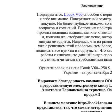
Заключение
Подведем итог.
Lbook V60
способен с перв
к себе внимание. Поверхностный осмотр 
покупке. Но более глубокое знакомство 
вопросов и сомнений. Вспомним про стр
пролистывающих клавиш, мелкие клавиши
и, конечно же, отображение меню, котор
никуда не годится. Надеемся, что на рын
уже с решением этой проблемы, тем более,
подписать все пункты и подпункты. Что ка
работы с книгами, то данный ридер спос
спутником читателя с требованиями выше
Ориентировочная цена lBook V60– 250 $.
Украине – август-сентябрь 2
Выражаем благодарность компании ОО
предоставленную электронную книгу
L
Анастасии Тарнавской за терпение. О
продаж!!
В нашем магазине http://ibooki.com.u
представлена, так что самые нетерпелив
предзаказы
.