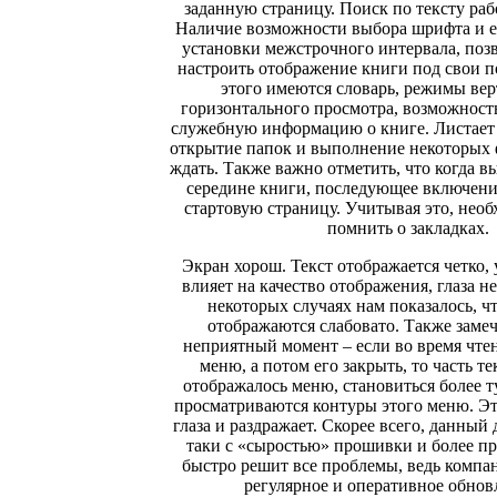
заданную страницу. Поиск по тексту раб
Наличие возможности выбора шрифта и ег
установки межстрочного интервала, поз
настроить отображение книги под свои п
этого имеются словарь, режимы вер
горизонтального просмотра, возможност
служебную информацию о книге. Листает 
открытие папок и выполнение некоторых 
ждать. Также важно отметить, что когда 
середине книги, последующее включени
стартовую страницу. Учитывая это, нео
помнить о закладках.
Экран хорош. Текст отображается четко,
влияет на качество отображения, глаза не
некоторых случаях нам показалось, ч
отображаются слабовато. Также зам
неприятный момент – если во время чте
меню, а потом его закрыть, то часть те
отображалось меню, становиться более т
просматриваются контуры этого меню. Это
глаза и раздражает. Скорее всего, данный 
таки с «сыростью» прошивки и более пр
быстро решит все проблемы, ведь компа
регулярное и оперативное обнов