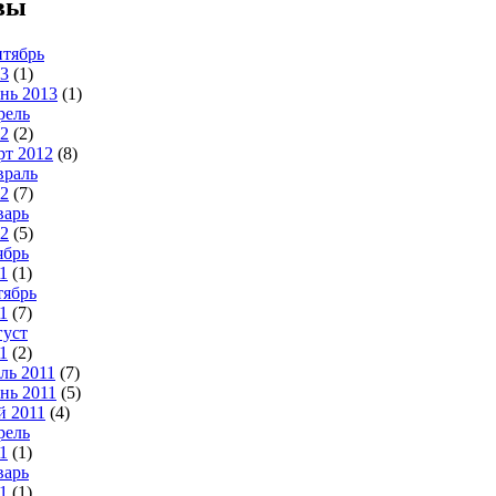
вы
тябрь
3
(1)
нь 2013
(1)
рель
2
(2)
т 2012
(8)
враль
2
(7)
варь
2
(5)
ябрь
1
(1)
тябрь
1
(7)
густ
1
(2)
ль 2011
(7)
нь 2011
(5)
й 2011
(4)
рель
1
(1)
варь
1
(1)