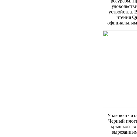
ресурсом. П
удовольстви
устройства. В
чтения
Q
официальным
Упаковка чит
Черный плотн
крышкой вст
вырезанным