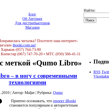
Найти:
Блог
Об Авторах
Для дистрибьюторов
Магазин
Понравилась читалка? Посетите наш интернет-
магазин
ibooki.com.ua!
Харьков (057) 764-73-90
Киевстар (067) 747-70-20
•
МТС (050) 566-41-11
 с меткой «Qumo Libro»
Подп
RSS
Twit
bro – в ногу с современными
Vkontakt
технологиями
1.2010 | Автор: Maljar | Рубрика:
Qumo
Приятно осознавать, что
проект iBooki
становится популярным и авторитетным