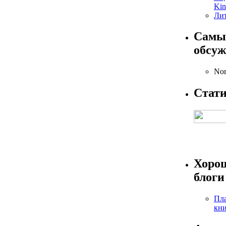
Kin
Лит
Самы
обсу
Non
Стат
Хоро
блоги
Пла
кн