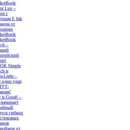
ketBook
or Lux –
ер с
тным E Ink
аном от
мпании
ketBook
ketBook
ch –
чший
ропейский
ер!
OK Simple
ch и
wLight –
 один удар
TFT-
анам!
e is Good! –
начинает
рийный
уск гибких
астиковых
анов
дюймов от