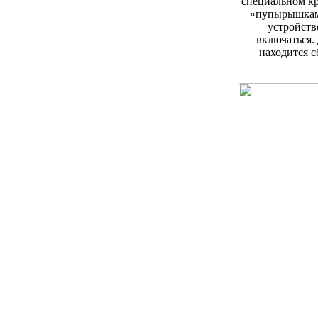
специальном кр
«пупырышками
устройств
включаться. 
находится с