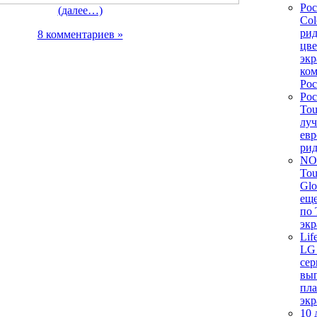
Poc
(далее…)
Col
рид
8 комментариев »
цве
экр
ко
Poc
Poc
Tou
лу
ев
рид
NO
Tou
Glo
еще
по 
экр
Lif
LG 
се
вып
пл
экр
10 