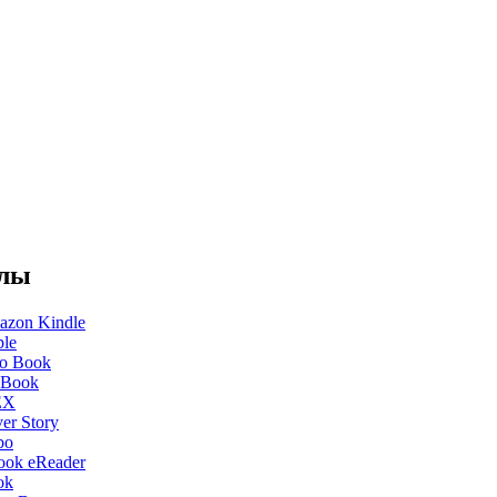
елы
zon Kindle
le
o Book
 Book
EX
ver Story
bo
ok eReader
ok