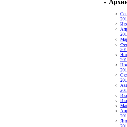
Архи
Сен
201
Ию
Ап
201
Мар
Фе
201
Ян
201
Но
201
Ок
201
Ав
201
Ию
Ию
Ма
Ап
201
Ян
201