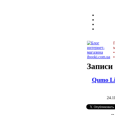
•
•
Записи
Qumo Li
24.1