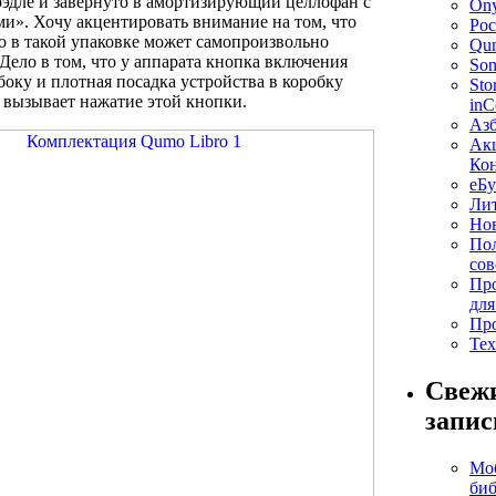
эдле и завернуто в амортизирующий целлофан с
On
». Хочу акцентировать внимание на том, что
Poc
о в такой упаковке может самопроизвольно
Qu
Дело в том, что у аппарата кнопка включения
Son
боку и плотная посадка устройства в коробку
Sto
вызывает нажатие этой кнопки.
inC
Азб
Ак
Ко
еБу
Лит
Но
По
сов
Пр
для
Пр
Те
Свеж
запис
Мо
би