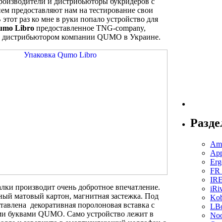
роизводители и дистрибьюторы букридеров с
ем предоставляют нам на тестирование свои
 этот раз ко мне в руки попало устройство для
umo Libro
предоставленное TNG-company,
 дистрибьютором компании QUMO в Украине.
Разд
Ama
App
Erg
FR
IR
алки производит очень добротное впечатление.
iRi
ый матовый картон, магнитная застежка. Под
Ko
авлена декоративная поролоновая вставка с
LBo
и буквами QUMO. Само устройство лежит в
No