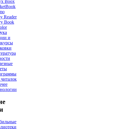
yx Boox
ketBook
mo
y Reader
ry Book
olor
ука
ции и
нкурсы
ковки
ература
вости
лезные
еты
ограммы
 читалок
очее
хнологии
ие
и
бильные
блиотеки