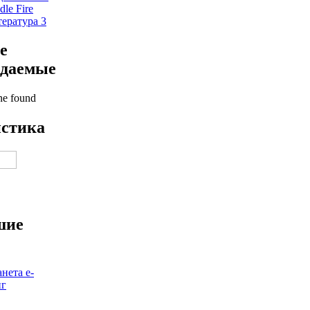
dle Fire
ература 3
е
ждаемые
e found
истика
шие
нета е-
иг