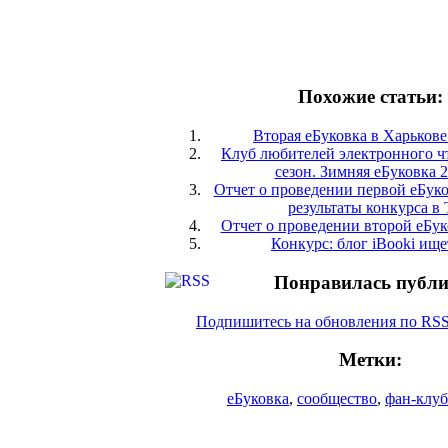
Похожие статьи:
Вторая еБуковка в Харькове
Клуб любителей электронного ч
сезон. Зимняя еБуковка 2
Отчет о проведении первой еБуко
результаты конкурса в T
Отчет о проведении второй еБук
Конкурс: блог iBooki ище
Понравилась публ
Подпишитесь на обновления по RS
Метки:
еБуковка
,
сообщество
,
фан-клуб