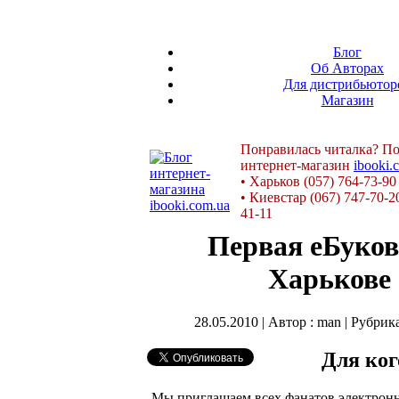
Блог
Об Авторах
Для дистрибьютор
Магазин
Понравилась читалка? По
интернет-магазин
ibooki.
•
Харьков (057) 764-73-90
•
Киевстар (067) 747-70-2
41-11
Первая еБуков
Харькове
28.05.2010 | Автор : man | Рубрик
Для ког
Мы приглашаем всех фанатов электронн