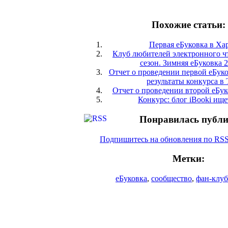
Похожие статьи:
Первая еБуковка в Ха
Клуб любителей электронного ч
сезон. Зимняя еБуковка 2
Отчет о проведении первой еБуко
результаты конкурса в T
Отчет о проведении второй еБук
Конкурс: блог iBooki ище
Понравилась публ
Подпишитесь на обновления по RS
Метки:
еБуковка
,
сообщество
,
фан-клуб