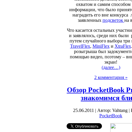
охватом и самим способом
информации, что было принят
наградить его вне конкурса 
заявленных
подсветок
на 
Что касается остальных участник
и заявлялось, среди них были
путем случайного выбора три
TravelFlex
,
MiniFlex
и
XtraFlex
розыгрыша был задокументи
помощью видео, поэтому – вн
экран!
(далее…)
2 комментария »
Обзор PocketBook Pr
знакомимся бл
25.06.2011 | Автор: Vahtang |
PocketBook