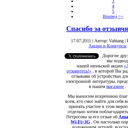
3
4
5
Вперед >>
Спасибо за отзывчи
17.07.2011 | Автор: Vahtang |
Акции и Конкурсы
Дорогие друз
мы подвод
нашей июньской акции
«
отзовитесь!»
, в которой Вы ра
отзывами об устройствах дл
электронной литературы, пред
в нашем
магазине
.
Мы выносим искреннюю благ
всем, кто смог найти для себя 
принять участие в этом мероп
отдельно хотим поблагодарит
Петросова за его отзыв об
Ama
Wi-
Fi+3
G
. Он настолько пор
изложением деталей, всест