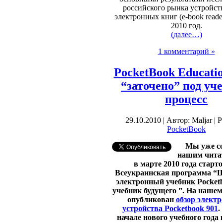
российского рынка устройст
электронных книг (e-book reade
2010 год.
(далее…)
1 комментарий »
PocketBook Educatio
“заточено” под уч
процесс
29.10.2010 | Автор: Maljar | 
PocketBook
Мы уже с
нашим чита
в марте 2010 года старт
Всеукраинская программа “
Ш
электронный учебник Pocketb
учебник будущего ”. На нашем
опубликован
обзор элект
устройства Pocketbook 901
.
начале нового учебного года