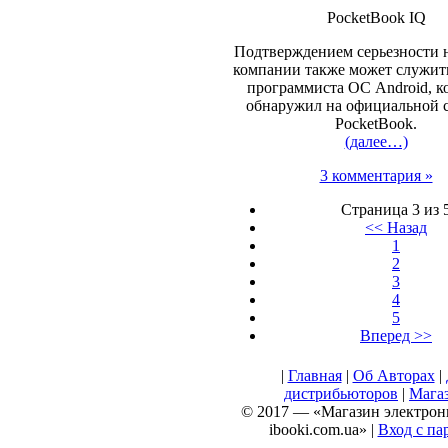
PocketBook IQ
Подтверждением серьезности 
компании также может служит
программиста ОС Android, к
обнаружил на официальной 
PocketBook.
(далее…)
3 комментария »
Страница 3 из 
<< Назад
1
2
3
4
5
Вперед >>
|
Главная
|
Об Авторах
|
дистрибьюторов
|
Мага
© 2017 — «Магазин электрон
ibooki.com.ua» |
Вход с па