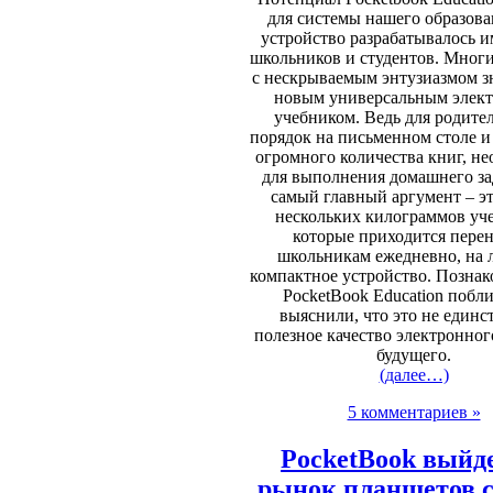
для системы нашего образова
устройство разрабатывалось и
школьников и студентов. Мног
с нескрываемым энтузиазмом зн
новым универсальным элек
учебником. Ведь для родител
порядок на письменном столе и
огромного количества книг, н
для выполнения домашнего за
самый главный аргумент – эт
нескольких килограммов уч
которые приходится пере
школьникам ежедневно, на л
компактное устройство. Позна
PocketBook Education побл
выяснили, что это не единс
полезное качество электронног
будущего.
(далее…)
5 комментариев »
PocketBook выйд
рынок планшетов с