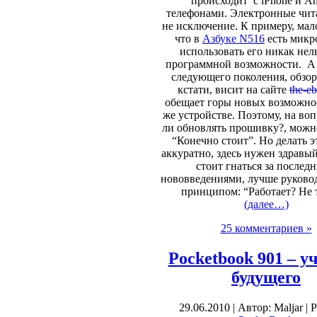
происходит с iPhone и An
телефонами. Электронные чит
не исключение. К примеру, мало
что в
Азбуке N516
есть микр
использовать его никак нель
программной возможности. А
следующего поколения, обзор
кстати, висит на сайте
the-e
обещает горы новых возможно
же устройстве. Поэтому, на во
ли обновлять прошивку?, можно
“Конечно стоит”. Но делать 
аккуратно, здесь нужен здравы
стоит гнаться за послед
нововведениями, лучше руково
принципом: “Работает? Не 
(далее…)
25 комментариев »
Pocketbook 901 – у
будущего
29.06.2010 | Автор: Maljar | 