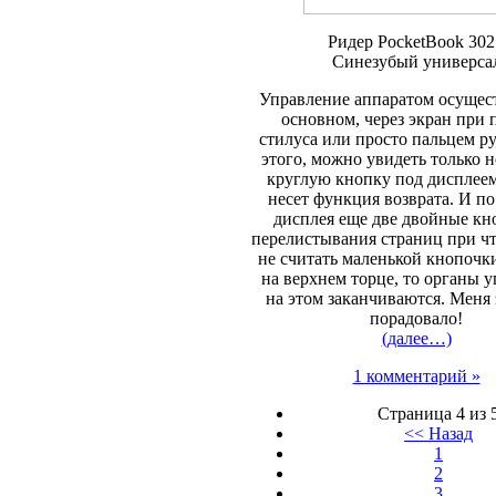
Ридер PocketBook 302
Синезубый универса
Управление аппаратом осущест
основном, через экран при
стилуса или просто пальцем р
этого, можно увидеть только
круглую кнопку под дисплеем
несет функция возврата. И по
дисплея еще две двойные кн
перелистывания страниц при ч
не считать маленькой кнопочк
на верхнем торце, то органы 
на этом заканчиваются. Меня 
порадовало!
(далее…)
1 комментарий »
Страница 4 из 
<< Назад
1
2
3