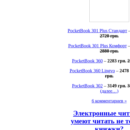
PocketBook 301 Plus Стандарт
2720 грн.
PocketBook 301 Plus Комфорт
2880 грн.
PocketBook 360
–
2283 грн.
2
PocketBook 360 Lingvo
–
2478
грн.
PocketBook 302
–
3149 грн.
3
(далее…)
6 комментариев »
Электронные чит
умеют читать не т
книжки?