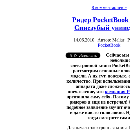
8 комментариев »
Ридер PocketBook 
Синезубый униве
14.06.2010 | Автор: Maljar | 
PocketBook
Сейчас мы
небольшо
электронной книги PocketBo
рассмотрим основные плю
модели. А их тут, поверьте,
количество. При использован
аппарата даже сложилось
впечатление, что
компания P
превзошла саму себя. Потому
ридеров я еще не встречал! 
подобное заявление звучит оч
и даже как-то голословно. Ну
тогда смотрите сами
Для начала электронная книга 